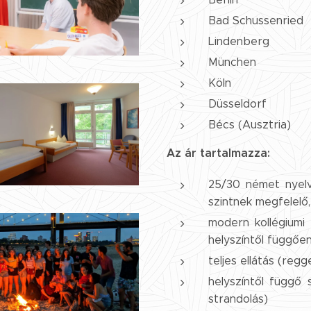
Bad Schussenried
Lindenberg
München
Köln
Düsseldorf
Bécs (Ausztria)
Az ár tartalmazza:
25/30 német nyelv
szintnek megfelelő
modern kollégiumi
helyszíntől függőe
teljes ellátás (reg
helyszíntől függő 
strandolás)