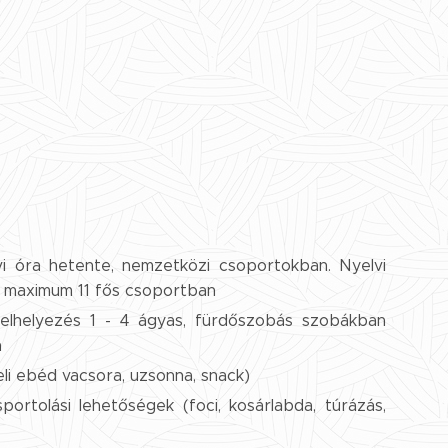
i óra hetente, nemzetközi csoportokban. Nyelvi
, maximum 11 fős csoportban
 elhelyezés 1 - 4 ágyas, fürdőszobás szobákban
n
geli ebéd vacsora, uzsonna, snack)
sportolási lehetőségek (foci, kosárlabda, túrázás,