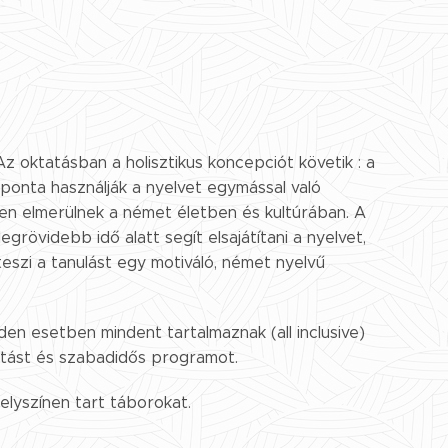
 Az oktatásban a holisztikus koncepciót követik : a
aponta használják a nyelvet egymással való
esen elmerülnek a német életben és kultúrában. A
egrövidebb idő alatt segít elsajátítani a nyelvet,
szi a tanulást egy motiváló, német nyelvű
en esetben mindent tartalmaznak (all inclusive)
ktatást és szabadidős programot.
elyszínen tart táborokat.