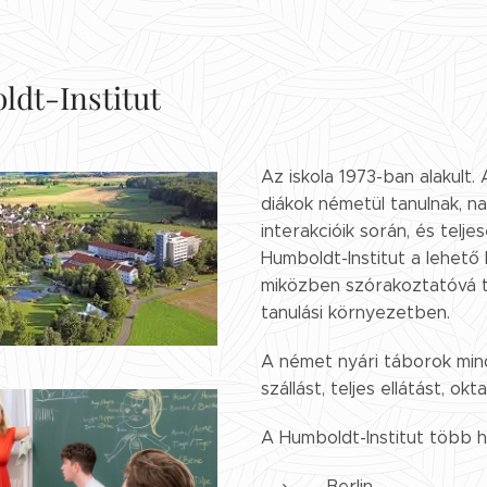
dt-Institut
Az iskola 1973-ban alakult.
diákok németül tanulnak, n
interakcióik során, és telj
Humboldt-Institut a lehető l
miközben szórakoztatóvá te
tanulási környezetben.
A német nyári táborok mind
szállást, teljes ellátást, o
A Humboldt-Institut több h
Berlin