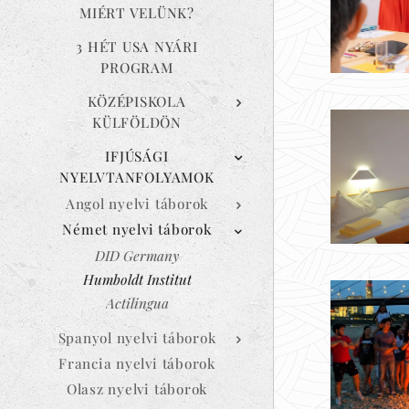
MIÉRT VELÜNK?
3 HÉT USA NYÁRI
PROGRAM
KÖZÉPISKOLA
KÜLFÖLDÖN
IFJÚSÁGI
NYELVTANFOLYAMOK
Angol nyelvi táborok
Német nyelvi táborok
DID Germany
Humboldt Institut
Actilingua
Spanyol nyelvi táborok
Francia nyelvi táborok
Olasz nyelvi táborok