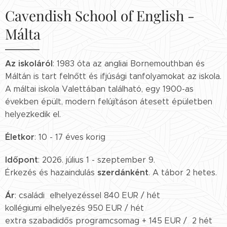
Cavendish School of English -
Málta
Az iskoláról
: 1983 óta az angliai Bornemouthban és
Máltán is tart felnőtt és ifjúsági tanfolyamokat az iskola.
A máltai iskola Valettában található, egy 1900-as
években épült, modern felújításon átesett épületben
helyezkedik el.
Életkor
: 10 - 17 éves korig
Időpont
: 2026. július 1 - szeptember 9.
szerdánként
Érkezés és hazaindulás
. A tábor 2 hetes.
Ár
: családi elhelyezéssel 840 EUR / hét
kollégiumi elhelyezés 950 EUR / hét
extra szabadidős programcsomag + 145 EUR / 2 hét