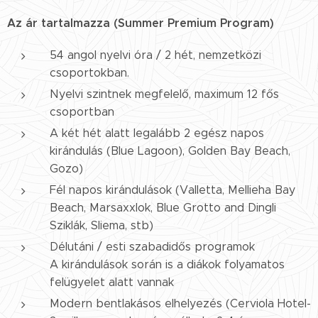
Az ár tartalmazza (
Summer Premium
Program
)
54 angol nyelvi óra / 2 hét, nemzetközi
csoportokban.
Nyelvi szintnek megfelelő, maximum 12 fős
csoportban
A két hét alatt legalább 2 egész napos
kirándulás (Blue Lagoon), Golden Bay Beach,
Gozo)
Fél napos kirándulások (Valletta, Mellieha Bay
Beach, Marsaxxlok, Blue Grotto and Dingli
Sziklák, Sliema, stb)
Délutáni / esti szabadidős programok
A kirándulások során is a diákok folyamatos
felügyelet alatt vannak
Modern bentlakásos elhelyezés (Cerviola Hotel-