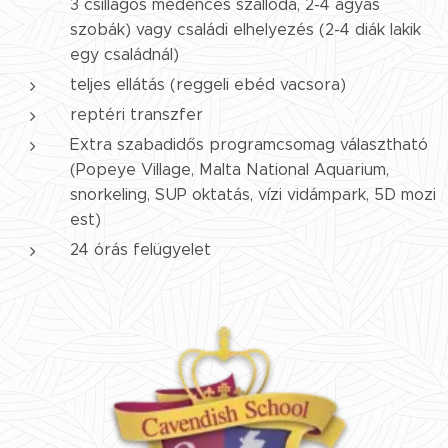
3 csillagos medencés szálloda, 2-4 ágyas
szobák) vagy családi elhelyezés (2-4 diák lakik
egy családnál)
teljes ellátás (reggeli ebéd vacsora)
reptéri transzfer
Extra szabadidős programcsomag választható
(Popeye Village, Malta National Aquarium,
snorkeling, SUP oktatás, vízi vidámpark, 5D mozi
est)
24 órás felügyelet