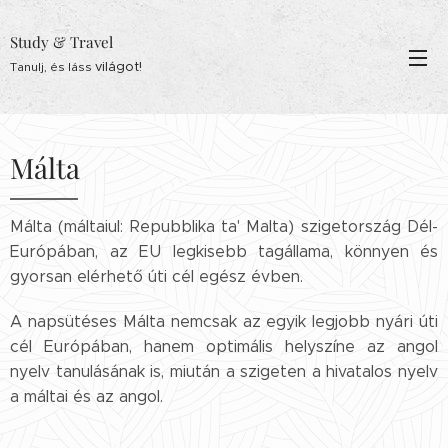
Study & Travel
világot!
Tanulj, és láss
Málta
Málta (máltaiul: Repubblika ta' Malta) szigetország Dél-
Európában, az EU legkisebb tagállama, könnyen és
gyorsan elérhető úti cél egész évben.
A napsütéses Málta nemcsak az egyik legjobb nyári úti
cél Európában, hanem optimális helyszíne az angol
nyelv tanulásának is, miután a szigeten a hivatalos nyelv
a máltai és az angol.