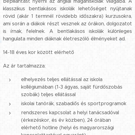
bepillantást nyerni az angliai magániskolák világába. A
klasszikus bentlakásos iskolák lehetőséget nyújtanak
rövid (akár 1 termnél rövidebb időszakra) kurzusokra,
ami során a diákok részt vesznek az órákon, dolgozatot
is írnak, felelnek. A bentlakásos iskolák különleges
hangulata minden diáknak életreszóló élményeket ad.
14-18 éves kor között elérhető
Az ár tartalmazza:
elhelyezés teljes ellátással az iskola
kollégiumában (1-3 ágyas, saját fürdőszobás
szobák) teljes ellátással
iskolai tanórák, szabadiős és sportprogramok
rendszeres kapcsolat a helyi tanácsadóval
(érkezéskor, és év közben), 24 órában
elérhető hotline (helyi és magyarországi