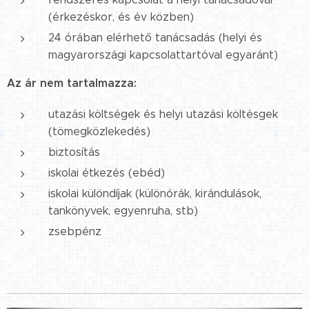
(érkezéskor, és év közben)
24 órában elérhető tanácsadás (helyi és
magyarországi kapcsolattartóval egyaránt)
Az ár nem tartalmazza:
utazási költségek és helyi utazási költésgek
(tömegközlekedés)
biztosítás
iskolai étkezés (ebéd)
iskolai különdíjak (különórák, kirándulások,
tankönyvek, egyenruha, stb)
zsebpénz