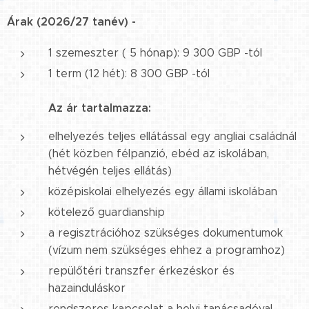
Árak (2026/27 tanév) -
1 szemeszter ( 5 hónap): 9 300 GBP -tól
1 term (12 hét): 8 300 GBP -tól
Az ár tartalmazza:
elhelyezés teljes ellátással egy angliai családnál
(hét közben félpanzió, ebéd az iskolában,
hétvégén teljes ellátás)
középiskolai elhelyezés egy állami iskolában
kötelező guardianship
a regisztrációhoz szükséges dokumentumok
(vízum nem szükséges ehhez a programhoz)
repülőtéri transzfer érkezéskor és
hazainduláskor
rendszeres kapcsolat a helyi tanácsadóval