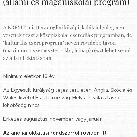
(állami és magániskolai program)
A BREXIT miatt az angliai középiskolák jelenleg nem
vesznek részt a középiskolai cserediák programban, de
"kulturális csereprogram" néven rövidebb távon
(maximum 1 szemeszter - kb 5 hónap) részt lehet venni
az állami oktatásban.
Minimum életkor 16 év
Az Egyesült Királyság teljes területén, Anglia, Skócia és
Wales kivétel Észak-Írország. Helyszín választásra
lehetőség nincs.
Érkezés augusztus, november vagy január.
Az angliai oktatási rendszerről röviden itt