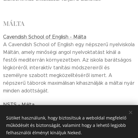
MÁLTA
Cavendish School of English - Málta
A Cavendish School of English egy népszerű nyelviskola
Máltán, amely minőségi angol nyelvoktatást kínál a
festői mediterrán környezetben. Az iskola barátságos
légköréről, interaktív tanítási módszereiről és
személyre szabott megközelítéséről ismert. A
népszerű táborok maximálisan kihasználják a máltai nyár
minden adottságát.
NSTS - Málta
Az NSTS (National Student Travel Service) elsősorban
Sütiket használunk, hogy biztosítsuk a weboldal megfelelő
fiataloknak és diákoknak kínál oktatási, kulturális és
működését és biztonságát, valamint hogy a lehető legjobb
utazási programokat. Az 1960-as években alapított
felhasználói élményt kínáljuk Neked.
szervezet Máltán az egyik legrégebbi és legismertebb