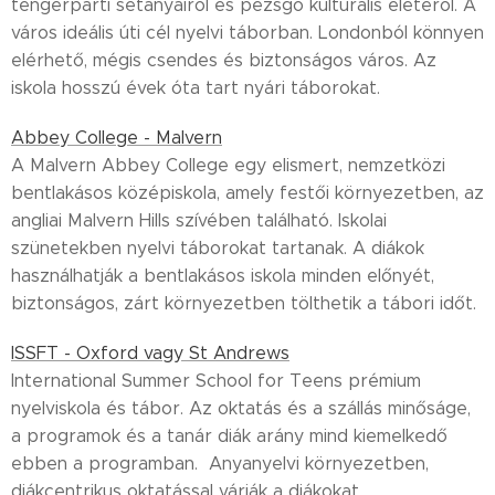
tengerparti sétányairól és pezsgő kulturális életéről. A
város ideális úti cél nyelvi táborban. Londonból könnyen
elérhető, mégis csendes és biztonságos város. Az
iskola hosszú évek óta tart nyári táborokat.
Abbey College - Malvern
A Malvern Abbey College egy elismert, nemzetközi
bentlakásos középiskola, amely festői környezetben, az
angliai Malvern Hills szívében található. Iskolai
szünetekben nyelvi táborokat tartanak. A diákok
használhatják a bentlakásos iskola minden előnyét,
biztonságos, zárt környezetben tölthetik a tábori időt.
ISSFT - Oxford vagy St Andrews
International Summer School for Teens prémium
nyelviskola és tábor. Az oktatás és a szállás minőságe,
a programok és a tanár diák arány mind kiemelkedő
ebben a programban. Anyanyelvi környezetben,
diákcentrikus oktatással várják a diákokat.