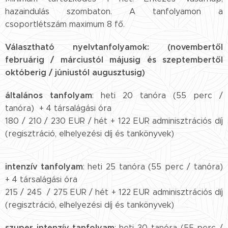
hazaindulás szombaton. A tanfolyamon a
csoportlétszám maximum 8 fő.
Választható nyelvtanfolyamok: (novembertől
februárig / márciustól májusig és szeptembertől
októberig / júniustól augusztusig)
általános tanfolyam
: heti 20 tanóra (55 perc /
tanóra) + 4 társalágási óra
180 / 210 / 230 EUR / hét + 122 EUR adminisztrációs díj
(regisztráció, elhelyezési díj és tankönyvek)
intenzív tanfolyam
: heti 25 tanóra (55 perc / tanóra)
+ 4 társalágási óra
215 / 245 / 275 EUR / hét + 122 EUR adminisztrációs díj
(regisztráció, elhelyezési díj és tankönyvek)
szuper intenzív tanfolyam
: heti 30 tanóra (55 perc /