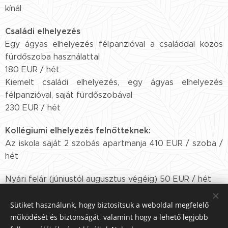
kínál
Családi elhelyezés
Egy ágyas elhelyezés félpanzióval a családdal közös
fürdőszoba használattal
180 EUR / hét
Kiemelt családi elhelyezés, egy ágyas elhelyezés
félpanzióval, saját fürdőszobával
230 EUR / hét
Kollégiumi elhelyezés felnőtteknek:
Az iskola saját 2 szobás apartmanja 410 EUR / szoba /
hét
Nyári felár (júniustól augusztus végéig) 50 EUR / hét
reptéri transzfer 50 EUR (oda - vissza)
Sütiket használunk, hogy biztosítsuk a weboldal megfelelő
működését és biztonságát, valamint hogy a lehető legjobb