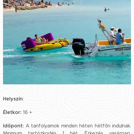
Helyszín
:
Életkor:
16 +
Időpont:
A tanfolyamok minden héten hétfőn indulnak.
Minimum tartózkodés 1 hét. Érkezés vasárnap,