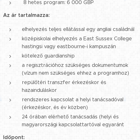
8 hetes program: 6 000 GBP
Az ár tartalmazza:
elhelyezés teljes ellátással egy angliai családnál
középiskolai elhelyezés a East Sussex College
hastingsi vagy eastbourne-i kampuszán
kötelező guardianship
a regisztrációhoz szükséges dokumentumok
(vízum nem szükséges ehhez a programhoz)
repülőtéri transzfer érkezéskor és
hazainduláskor
rendszeres kapcsolat a helyi tanácsadóval
(érkezéskor, és év közben)
24 órában elérhető tanácsadás (helyi és
magyarországi kapcsolattartóval egyaránt
Időpont: