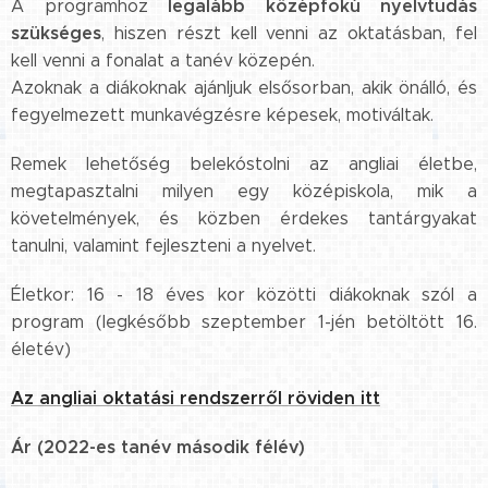
legalább középfokú nyelvtudás
A programhoz
szükséges
, hiszen részt kell venni az oktatásban, fel
kell venni a fonalat a tanév közepén.
Azoknak a diákoknak ajánljuk elsősorban, akik önálló, és
fegyelmezett munkavégzésre képesek, motiváltak.
Remek lehetőség belekóstolni az angliai életbe,
megtapasztalni milyen egy középiskola, mik a
követelmények, és közben érdekes tantárgyakat
tanulni, valamint fejleszteni a nyelvet.
Életkor: 16 - 18 éves kor közötti diákoknak szól a
program (legkésőbb szeptember 1-jén betöltött 16.
életév)
Az angliai oktatási rendszerről röviden itt
Ár (2022-es tanév második félév)